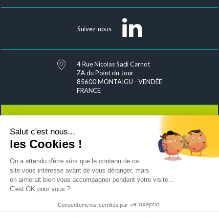
Suivez-nous
4 Rue Nicolas Sadi Carnot
ZA du Point du Jour
85600 MONTAIGU - VENDÉE
FRANCE
Salut c'est nous...
Contact
les Cookies !
On a attendu d'être sûrs que le contenu de ce
site vous intéresse avant de vous déranger, mais
on aimerait bien vous accompagner pendant votre visite...
Nous rejoindre
Sitemap
Exercez vos droits
C'est OK pour vous ?
Gestion de vos données personnelles
Mentions légales & crédits
Consentements certifiés par