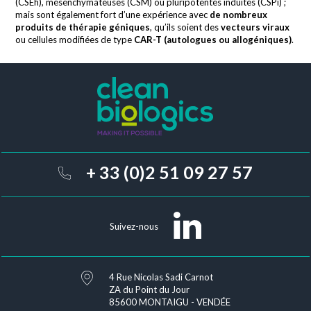
(CSEh), mésenchymateuses (CSM) ou pluripotentes induites (CSPi) ;
mais sont également fort d’une expérience avec
de nombreux
produits de thérapie géniques
, qu’ils soient des
vecteurs viraux
ou cellules modifiées de type
CAR-T (autologues ou allogéniques)
.
+ 33 (0)2 51 09 27 57
Suivez-nous
4 Rue Nicolas Sadi Carnot
ZA du Point du Jour
85600 MONTAIGU - VENDÉE