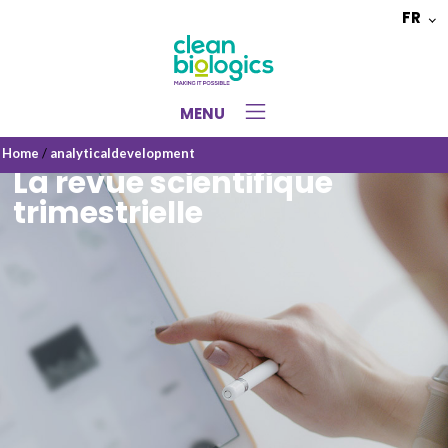
FR
Choisir
une
langue
MENU
Home
/
analyticaldevelopment
La revue scientifique
trimestrielle